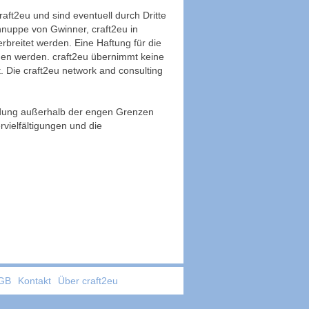
aft2eu und sind eventuell durch Dritte
chnuppe von Gwinner, craft2eu in
rbreitet werden. Eine Haftung für die
mmen werden. craft2eu übernimmt keine
t. Die craft2eu network and consulting
wendung außerhalb der engen Grenzen
vielfältigungen und die
GB
Kontakt
Über craft2eu