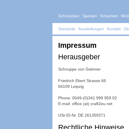
Schmücken
Speisen
Schenken
Woh
Startseite
Ausstellungen
Kontakt
Üb
Impressum
Herausgeber
Schnuppe von Gwinner
Friedrich Ebert Strasse 66
04109 Leipzig
Phone: 0049-(0)341 999 959 02
E-mail: office (at) craft2eu.net
USt-ID-Nr. DE 261359371
Rechtliche Hinweise