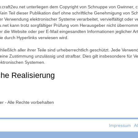
w.craft2eu.net unterliegen dem Copyright von Schnuppe von Gwinner, cr
 Kein Teil dieser Publikation darf ohne schriftliche Genehmigung von S
r Verwendung elektronischer Systeme verarbeitet, vervielfältigt oder ve
2eu.net kann trotz sorgfältiger Prüfung vom Herausgeber nicht überno
er die Website oder per E-Mail eingesandten Informationen jeglicher Ar
 die durch Hyperlinks verwiesen wird.
hließlich aller ihrer Teile sind urheberrechtlich geschützt. Jede Ver
ine Zustimmung unzulässig und strafbar. Dies gilt insbesondere für Ver
lektronischen Systemen.
he Realisierung
r - Alle Rechte vorbehalten
Impressum
A