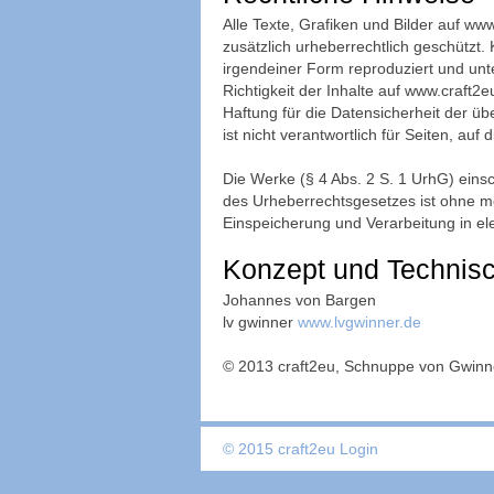
Alle Texte, Grafiken und Bilder auf ww
zusätzlich urheberrechtlich geschützt.
irgendeiner Form reproduziert und unte
Richtigkeit der Inhalte auf www.craft
Haftung für die Datensicherheit der üb
ist nicht verantwortlich für Seiten, auf
Die Werke (§ 4 Abs. 2 S. 1 UrhG) einsc
des Urheberrechtsgesetzes ist ohne me
Einspeicherung und Verarbeitung in e
Konzept und Technisc
Johannes von Bargen
lv gwinner
www.lvgwinner.de
© 2013 craft2eu, Schnuppe von Gwinne
© 2015 craft2eu
Login