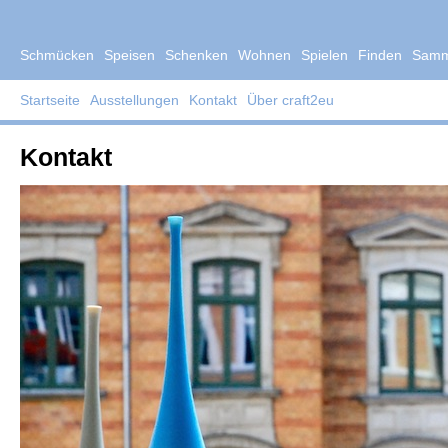
Schmücken
Speisen
Schenken
Wohnen
Spielen
Finden
Samm
Startseite
Ausstellungen
Kontakt
Über craft2eu
Kontakt